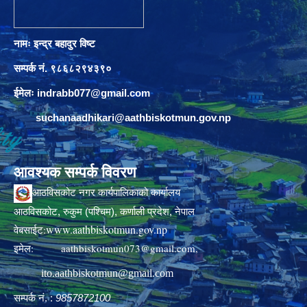
नामः इन्द्र बहादुर विष्ट
सम्पर्क नं. ९८६८२९४३९०
ईमेलः
indrabb077@gmail.com
suchanaadhikari@aathbiskotmun.gov.np
आवश्यक सम्पर्क विवरण
आठविसकोट नगर कार्यपालिकाको कार्यालय
आठविसकोट, रुकुम (पश्चिम), कर्णाली प्रदेश, नेपाल
www.aathbiskotmun.gov.np
वेबसाईट:
इमेल:
aathbiskotmun073@gmail.com
,
ito.aathbiskotmun@gmail.com
सम्पर्क नं. :
9857872100