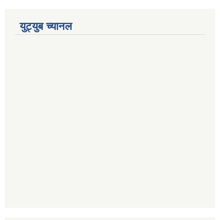
युट्युब च्यानल