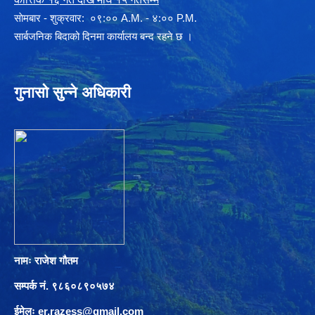
साेमबार - शुक्रवार: ०९:०० A.M. - ४:०० P.M.
सार्बजनिक बिदाको दिनमा कार्यालय बन्द रहने छ ।
गुनासो सुन्ने अधिकारी
नामः राजेश गौतम
सम्पर्क नं. ९८६०८९०५७४
ईमेलः
er.razess@gmail.com