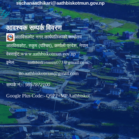
suchanaadhikari@aathbiskotmun.gov.np
आवश्यक सम्पर्क विवरण
आठविसकोट नगर कार्यपालिकाको कार्यालय
आठविसकोट, रुकुम (पश्चिम), कर्णाली प्रदेश, नेपाल
www.aathbiskotmun.gov.np
वेबसाईट:
इमेल:
aathbiskotmun073@gmail.com
,
ito.aathbiskotmun@gmail.com
सम्पर्क नं. :
9857872100
Google Plus Code:- Q9P2+MP Aathbiskot