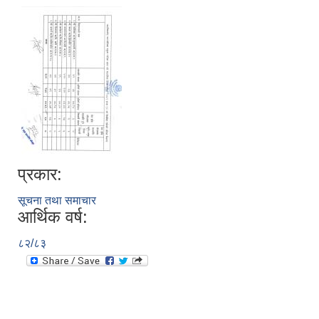
प्रकार:
सूचना तथा समाचार
आर्थिक वर्ष:
८२/८३
स्थानीय तहको निर्वाचन सम्पन्न भएको एक वर्षभित्र भएका कार्यहरुको समिक्षा प्रतिवेदन