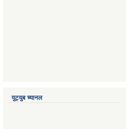
युट्युब च्यानल