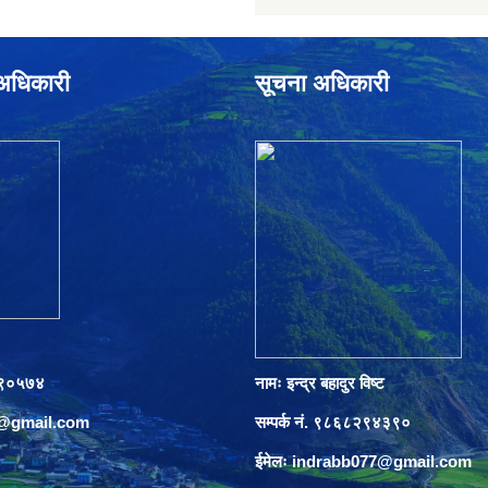
े अधिकारी
सूचना अधिकारी
०८९०५७४
नामः इन्द्र बहादुर विष्ट
s@gmail.com
सम्पर्क नं. ९८६८२९४३९०
ईमेलः
indrabb077@gmail.com