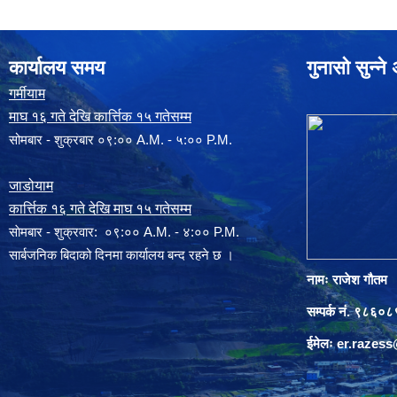
कार्यालय समय
गुनासो सुन्न
गर्मीयाम
माघ १६ गते देखि कार्त्तिक १५ गतेसम्म
सोमबार - शुक्रबार ०९:०० A.M. - ५:०० P.M.
जाडोयाम
कार्त्तिक १६ गते देखि माघ १५ गतेसम्म
साेमबार - शुक्रवार: ०९:०० A.M. - ४:०० P.M.
सार्बजनिक बिदाको दिनमा कार्यालय बन्द रहने छ ।
नामः राजेश गौतम
सम्पर्क नं. ९८६
ईमेलः
er.razes