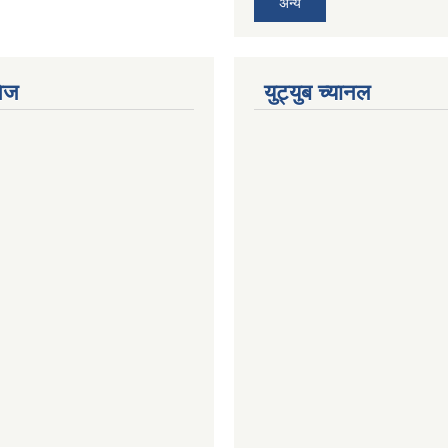
अन्य
ेज
युट्युब च्यानल