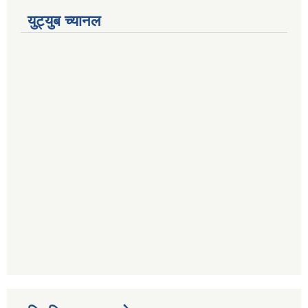
युट्युब च्यानल