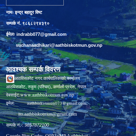
नामः इन्द्र बहादुर विष्ट
सम्पर्क नं. ९८६८२९४३९०
ईमेलः
indrabb077@gmail.com
suchanaadhikari@aathbiskotmun.gov.np
आवश्यक सम्पर्क विवरण
आठविसकोट नगर कार्यपालिकाको कार्यालय
आठविसकोट, रुकुम (पश्चिम), कर्णाली प्रदेश, नेपाल
www.aathbiskotmun.gov.np
वेबसाईट:
इमेल:
aathbiskotmun073@gmail.com
,
ito.aathbiskotmun@gmail.com
सम्पर्क नं. :
9857872100
Google Plus Code:- Q9P2+MP Aathbiskot