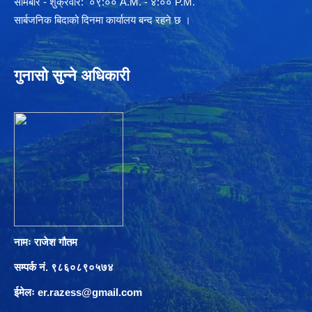
साेमबार - शुक्रवार: ०९:०० A.M. - ४:०० P.M.
सार्बजनिक बिदाको दिनमा कार्यालय बन्द रहने छ ।
गुनासो सुन्ने अधिकारी
नामः राजेश गौतम
सम्पर्क नं. ९८६०८९०५७४
ईमेलः
er.razess@gmail.com