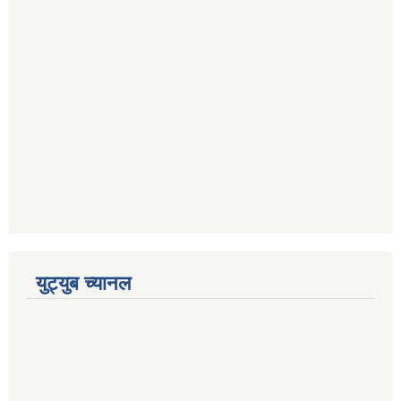
युट्युब च्यानल