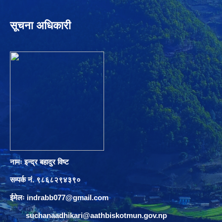
सूचना अधिकारी
नामः इन्द्र बहादुर विष्ट
सम्पर्क नं. ९८६८२९४३९०
ईमेलः
indrabb077@gmail.com
suchanaadhikari@aathbiskotmun.gov.np