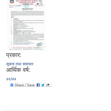
प्रकार:
सूचना तथा समाचार
आर्थिक वर्ष:
७६/७७
स्थानीय तहको निर्वाचन सम्पन्न भएको एक वर्षभित्र भएका कार्यहरुको समिक्षा प्रतिवेदन