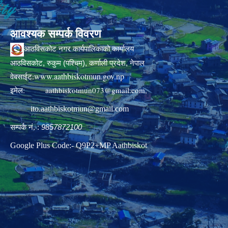
आवश्यक सम्पर्क विवरण
आठविसकोट नगर कार्यपालिकाको कार्यालय
आठविसकोट, रुकुम (पश्चिम), कर्णाली प्रदेश, नेपाल
www.aathbiskotmun.gov.np
वेबसाईट:
इमेल:
aathbiskotmun073@gmail.com
,
ito.aathbiskotmun@gmail.com
सम्पर्क नं. :
9857872100
Google Plus Code:- Q9P2+MP Aathbiskot