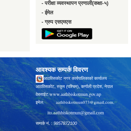
- परीक्षा व्यवस्थापन प्रणाली(कक्षा-५)
- ईमेल
- ग्रुप एसएमएस
आवश्यक सम्पर्क विवरण
आठविसकोट नगर कार्यपालिकाको कार्यालय
आठविसकोट, रुकुम (पश्चिम), कर्णाली प्रदेश, नेपाल
www.aathbiskotmun.gov.np
वेबसाईट:
इमेल:
aathbiskotmun073@gmail.com
,
ito.aathbiskotmun@gmail.com
सम्पर्क नं. :
9857872100