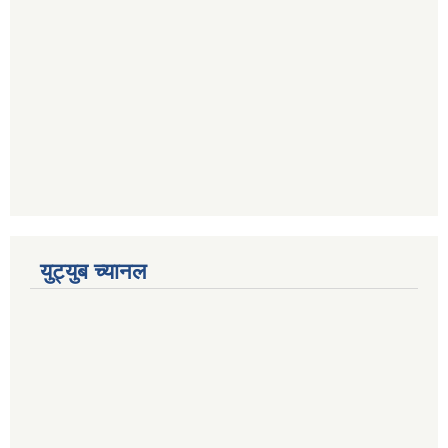
युट्युब च्यानल