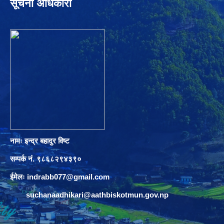
सूचना अधिकारी
नामः इन्द्र बहादुर विष्ट
सम्पर्क नं. ९८६८२९४३९०
ईमेलः
indrabb077@gmail.com
suchanaadhikari@aathbiskotmun.gov.np