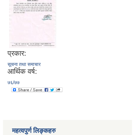
प्रकार:
सूचना तथा समाचार
आर्थिक वर्ष:
७६/७७
स्थानीय तहको निर्वाचन सम्पन्न भएको एक वर्षभित्र भएका कार्यहरुको समिक्षा प्रतिवेदन
महत्वपुर्ण लिङ्कहरु