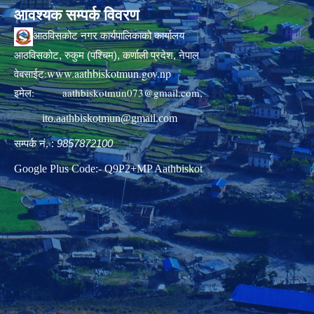
आवश्यक सम्पर्क विवरण
आठविसकोट नगर कार्यपालिकाको कार्यालय
आठविसकोट, रुकुम (पश्चिम), कर्णाली प्रदेश, नेपाल
www.aathbiskotmun.gov.np
वेबसाईट:
इमेल:
aathbiskotmun073@gmail.com
,
ito.aathbiskotmun@gmail.com
सम्पर्क नं. :
9857872100
Google Plus Code:- Q9P2+MP Aathbiskot