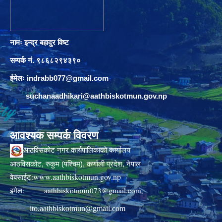
नामः इन्द्र बहादुर विष्ट
सम्पर्क नं. ९८६८२९४३९०
ईमेलः
indrabb077@gmail.com
suchanaadhikari@aathbiskotmun.gov.np
आवश्यक सम्पर्क विवरण
आठविसकोट नगर कार्यपालिकाको कार्यालय
आठविसकोट, रुकुम (पश्चिम), कर्णाली प्रदेश, नेपाल
www.aathbiskotmun.gov.np
वेबसाईट:
इमेल:
aathbiskotmun073@gmail.com
,
ito.aathbiskotmun@gmail.com