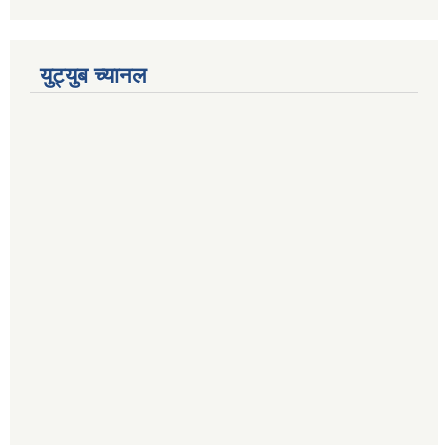
युट्युब च्यानल